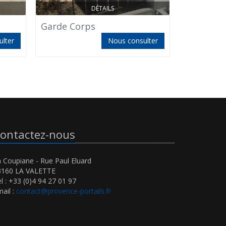
DÉTAILS
Garde Corps
Montmey
lter
Nous consulter
ontactez-nous
 Coupiane - Rue Paul Eluard
3160 LA VALETTE
l : +33 (0)4 94 27 01 97
ail :
contact@provence-portails.fr