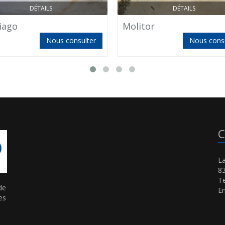
DÉTAILS
DÉTAILS
iago
Molitor
Nous consulter
Nous consu
C
La
8
Te
de
Em
es