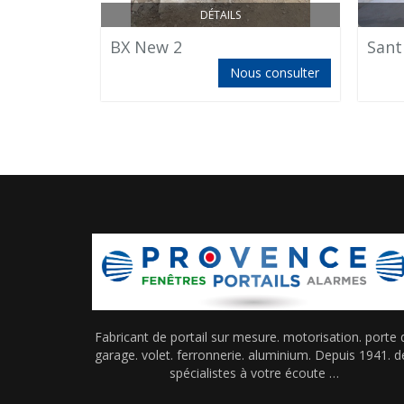
DÉTAILS
BX New 2
Sant
Nous consulter
Fabricant de portail sur mesure. motorisation. porte 
garage. volet. ferronnerie. aluminium. Depuis 1941. d
spécialistes à votre écoute …