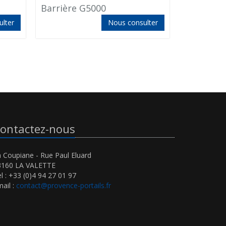
Barrière G5000
Origin 16
lter
Nous consulter
ontactez-nous
 Coupiane - Rue Paul Eluard
3160 LA VALETTE
l : +33 (0)4 94 27 01 97
ail :
contact@provence-portails.fr