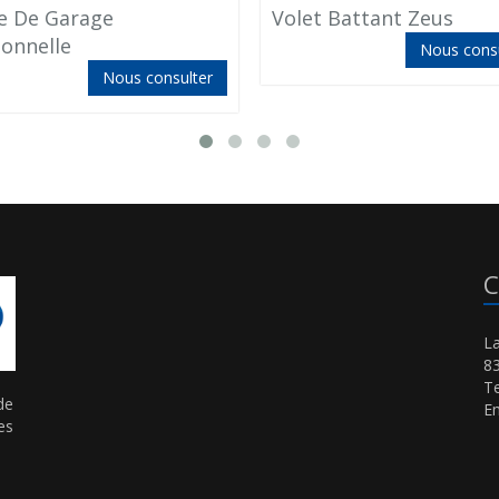
e De Garage
Volet Battant Zeus
ionnelle
Nous consu
Nous consulter
C
La
8
Te
de
Em
es