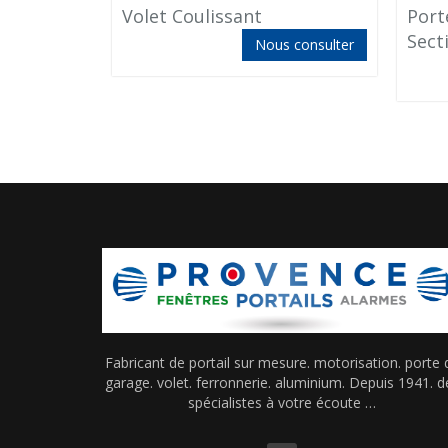
Volet Coulissant
Port
Sect
Nous consulter
Fabricant de portail sur mesure. motorisation. porte 
garage. volet. ferronnerie. aluminium. Depuis 1941. d
spécialistes à votre écoute …