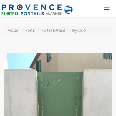
Tog
nav
Accueil
Portail
Portail battant
Flayosc 6