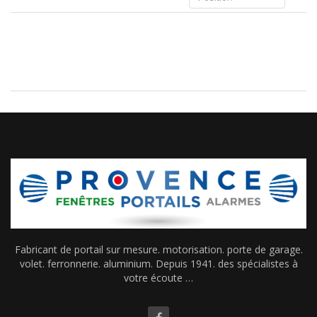
Fabricant de portail sur mesure. motorisation. porte de garage.
volet. ferronnerie. aluminium. Depuis 1941. des spécialistes à
votre écoute …