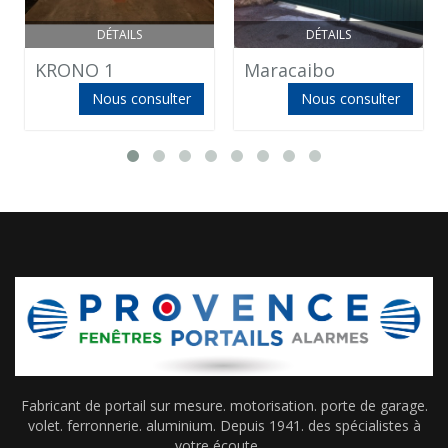
DÉTAILS
DÉTAILS
KRONO 1
Maracaibo
Nous consulter
Nous consulter
Fabricant de portail sur mesure. motorisation. porte de garage.
volet. ferronnerie. aluminium. Depuis 1941. des spécialistes à
votre écoute …