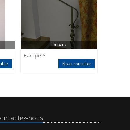
DÉTAILS
Rampe 5
Puget 10
lter
Nous consulter
ontactez-nous