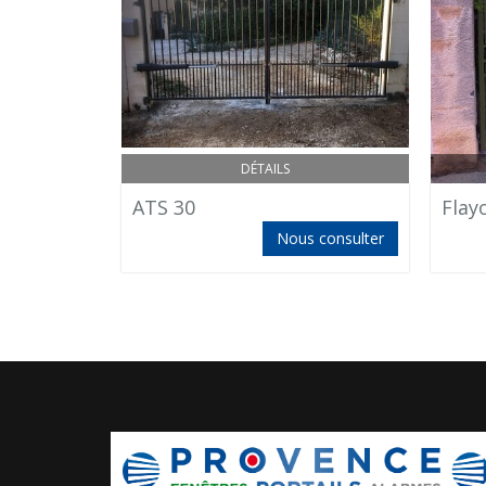
DÉTAILS
ATS 30
Flay
Nous consulter