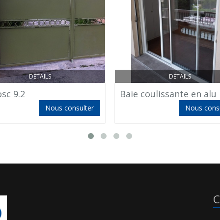
DÉTAILS
DÉTAILS
osc 9.2
Baie coulissante en alu
Nous consulter
Nous consu
C