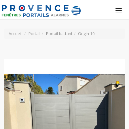
Tog
nav
Accueil
Portail
Portail battant
Origin 10