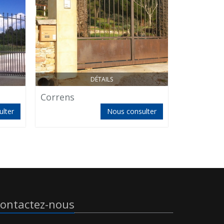
DÉTAILS
Correns
Pergola 7
lter
Nous consulter
ontactez-nous