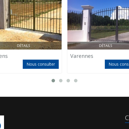
DÉTAILS
DÉTAILS
ens
Varennes
Nous consulter
Nous consu
C