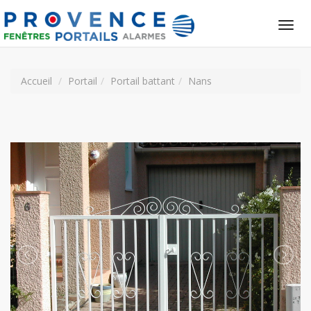
Tog
nav
Accueil
Portail
Portail battant
Nans